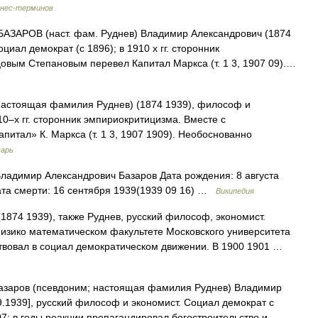
знес-терминов
АЗАРОВ (наст. фам. Руднев) Владимир Александрович (1874
иал демократ (с 1896); в 1910 х гг. сторонник
цовым Степановым перевел Капитал Маркса (т. 1 3, 1907 09).…
астоящая фамилия Руднев) (1874 1939), философ и
10–х гг. сторонник эмпириокритицизма. Вместе с
итал» К. Маркса (т. 1 3, 1907 1909). Необоснованно
варь
адимир Александрович Базаров Дата рождения: 8 августа
ата смерти: 16 сентября 1939(1939 09 16) …
Википедия
1874 1939), также Руднев, русский философ, экономист.
физико математическом факультете Московского университета
аствовал в социал демократическом движении. В 1900 1901 …
заров (псевдоним; настоящая фамилия Руднев) Владимир
.9.1939], русский философ и экономист. Социал демократ с
07; в годы реакции пропагандировал богостроительство и… …