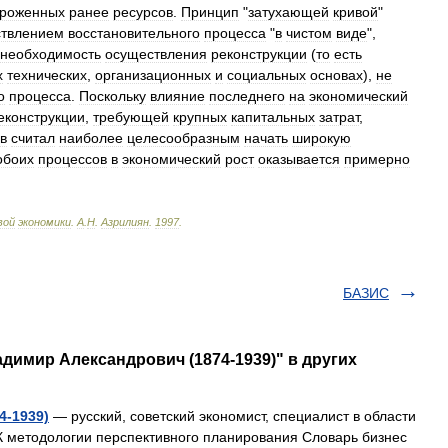
роженных
ранее
ресурсов
.
Принцип
"
затухающей
кривой
"
твлением
восстановительного
процесса
"
в
чистом
виде
",
необходимость
осуществления
реконструкции
(
то
есть
х
технических
,
организационных
и
социальных
основах
),
не
о
процесса
.
Поскольку
влияние
последнего
на
экономический
еконструкции
,
требующей
крупных
капитальных
затрат
,
в
считал
наиболее
целесообразным
начать
широкую
обоих
процессов
в
экономический
рост
оказывается
примерно
вой
экономики
.
А
.
Н
.
Азрилиян
.
1997
.
БАЗИС
димир Александрович (1874-1939)" в других
4-1939)
— русский, советский экономист, специалист в области
К методологии перспективного планирования Словарь бизнес