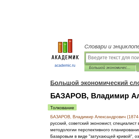
Словари и энциклоп
academic.ru
Большой экономический словарь
Большой экономический сл
БАЗАРОВ, Владимир Але
Толкование
БАЗАРОВ
,
Владимир
Александрович
(
1874
русский
,
советский
экономист
,
специалист
методологии
перспективного
планировани
Базаровым
в
виде
"
затухающей
кривой
",
о