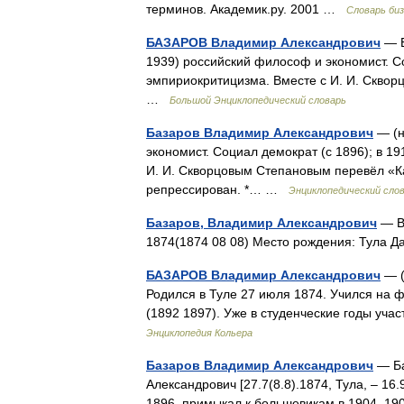
терминов. Академик.ру. 2001 …
Словарь би
БАЗАРОВ Владимир Александрович
— Б
1939) российский философ и экономист. Соц
эмпириокритицизма. Вместе с И. И. Сквор
…
Большой Энциклопедический словарь
Базаров Владимир Александрович
— (н
экономист. Социал демократ (с 1896); в 19
И. И. Скворцовым Степановым перевёл «Кап
репрессирован. *… …
Энциклопедический сло
Базаров, Владимир Александрович
— Вл
1874(1874 08 08) Место рождения: Тула Д
БАЗАРОВ Владимир Александрович
— (
Родился в Туле 27 июля 1874. Учился на 
(1892 1897). Уже в студенческие годы уч
Энциклопедия Кольера
Базаров Владимир Александрович
— Ба
Александрович [27.7(8.8).1874, Тула, ‒ 16
1896, примыкал к большевикам в 1904‒19