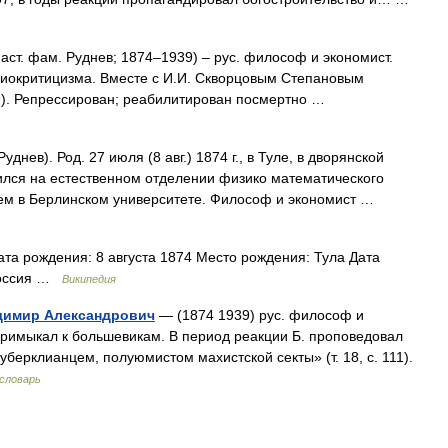
аст. фам. Руднев; 1874–1939) – рус. философ и экономист.
риокритицизма. Вместе с И.И. Скворцовым Степановым
09). Репрессирован; реабилитирован посмертно …
уднев). Род. 27 июля (8 авг.) 1874 г., в Туле, в дворянской
чился на естественном отделении физико математического
атем в Берлинском университете. Философ и экономист …
та рождения: 8 августа 1874 Место рождения: Тула Дата
 Россия …
Википедия
адимир Александрович
— (1874 1939) рус. философ и
 примыкал к большевикам. В период реакции Б. проповедовал
берклианцем, полуюмистом махистской секты» (т. 18, с. 111).
словарь