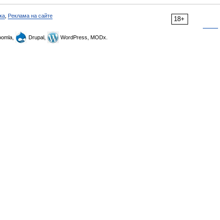
ка
,
Реклама на сайте
18+
omla,
Drupal,
WordPress, MODx.