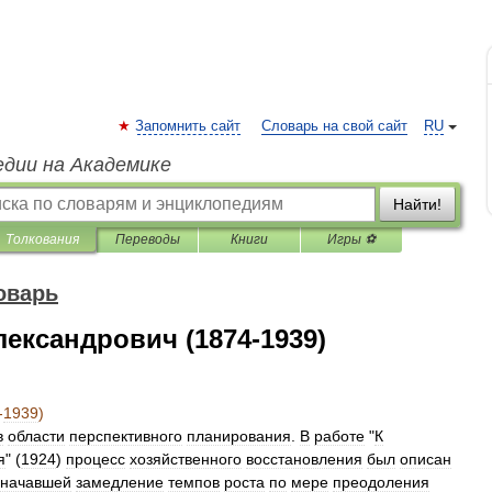
Запомнить сайт
Словарь на свой сайт
RU
едии на Академике
Найти!
Толкования
Переводы
Книги
Игры ⚽
оварь
ксандрович (1874-1939)
-
1939
)
в
области
перспективного
планирования
.
В
работе
"
К
я
" (
1924
)
процесс
хозяйственного
восстановления
был
описан
значавшей
замедление
темпов
роста
по
мере
преодоления