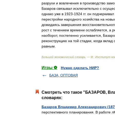
разрухи
и
вовлечения
в
производство
замо
Базаров
связывал
исключительно
с
осущес
однако
уже
в
1923
-
1924
гг
.
он
подчеркивал
перестройки
народного
хозяйства
на
новы
дожидаясь
завершения
восстановительног
рост
с
течением
времени
ослабляется
,
а
р
наоборот
,
постепенно
усиливается
,
Базаро
реконструкцию
на
той
стадии
,
когда
вклад
равным
.
Большой
экономический
словарь
. —
М
.
:
Институт
но
Игры ⚽
Нужно сделать НИР?
БАЗА, ОПТОВАЯ
Смотреть что такое "БАЗАРОВ, Вла
словарях:
Базаров Владимир Александрович (187
перспективного планирования. В работе л