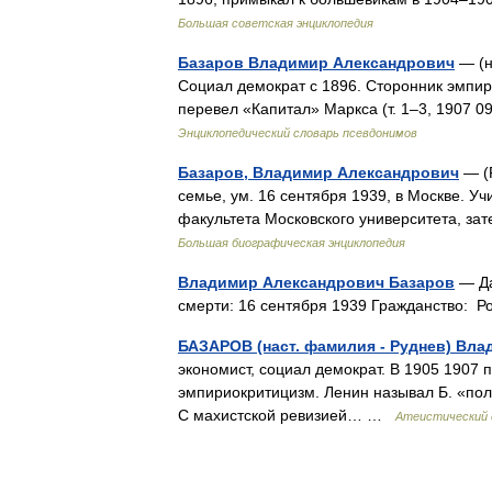
Большая советская энциклопедия
Базаров Владимир Александрович
— (н
Социал демократ с 1896. Сторонник эмпи
перевел «Капитал» Маркса (т. 1–3, 1907 
Энциклопедический словарь псевдонимов
Базаров, Владимир Александрович
— (Р
семье, ум. 16 сентября 1939, в Москве. У
факультета Московского университета, з
Большая биографическая энциклопедия
Владимир Александрович Базаров
— Да
смерти: 16 сентября 1939 Гражданство:
БАЗАРОВ (наст. фамилия - Руднев) Вл
экономист, социал демократ. В 1905 1907
эмпириокритицизм. Ленин называл Б. «полу
С махистской ревизией… …
Атеистический 